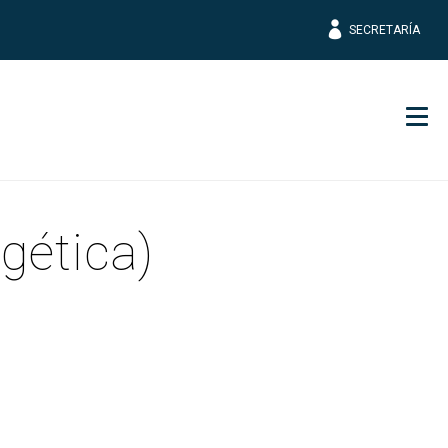
SECRETARÍA
Men
gética)