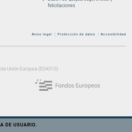
felicitaciones
MENÚ ADICIONAL
Aviso legal
Protección de datos
Accesibilidad
 pola Unión Europea (ED431G)
A DE USUARIO.