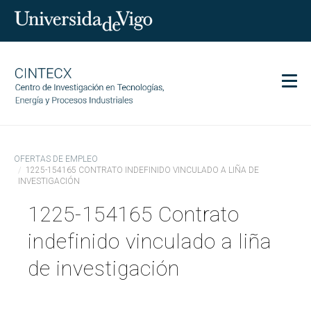
Men
CINTECX
OFERTAS DE EMPLEO
Investigación
1225-154165 CONTRATO INDEFINIDO VINCULADO A LIÑA DE
INVESTIGACIÓN
Transferencia
1225-154165 Contrato
Servicios
Ciencia y sociedad
indefinido vinculado a liña
Comunicación
de investigación
Igualdad