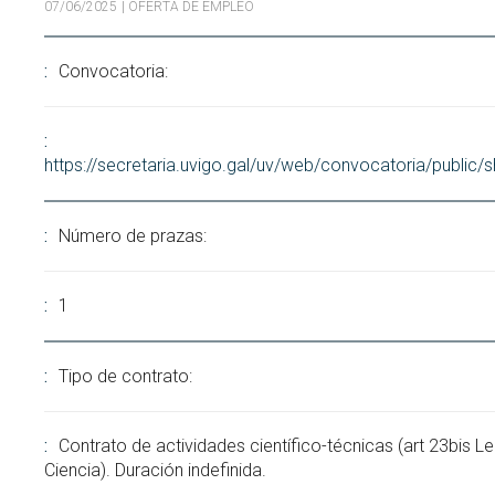
07/06/2025
| OFERTA DE EMPLEO
Buscar
Twitter
Instagram
Youtube
Linkedin
BUSCAR
Search
GL
EN
por:
Convocatoria:
https://secretaria.uvigo.gal/uv/web/convocatoria/public
Número de prazas:
1
Tipo de contrato:
Contrato de actividades científico-técnicas (art 23bis Le
Ciencia). Duración indefinida.