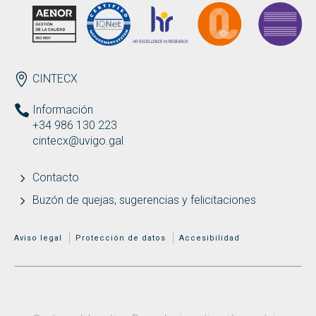
ENDEREZO ES
CINTECX
Información
+34 986 130 223
cintecx@uvigo.gal
Contacto
Buzón de quejas, sugerencias y felicitaciones
MENÚ ADICIONAL
Aviso legal
Protección de datos
Accesibilidad