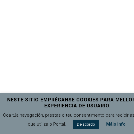
NESTE SITIO EMPRÉGANSE COOKIES PARA MELLO
EXPERIENCIA DE USUARIO.
Coa túa navegación, prestas o teu consentimento para recibir a
que utiliza o Portal.
Máis info
De acordo