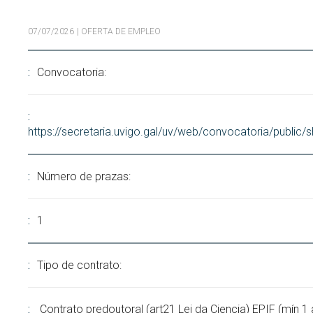
Buscar
Twitter
Instagram
Youtube
Linkedin
BUSCAR
07/07/2026
| OFERTA DE EMPLEO
Search
GL
EN
por:
Convocatoria:
https://secretaria.uvigo.gal/uv/web/convocatoria/public
Número de prazas:
1
Tipo de contrato:
Contrato predoutoral (art21 Lei da Ciencia) EPIF (mín 1