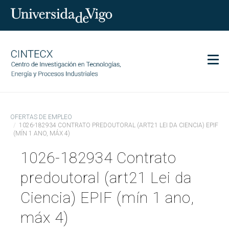
Men
CINTECX
OFERTAS DE EMPLEO
Investigación
1026-182934 CONTRATO PREDOUTORAL (ART21 LEI DA CIENCIA) EPIF
(MÍN 1 ANO, MÁX 4)
Transferencia
1026-182934 Contrato
Servicios
Ciencia y sociedad
predoutoral (art21 Lei da
Comunicación
Ciencia) EPIF (mín 1 ano,
Igualdad
máx 4)