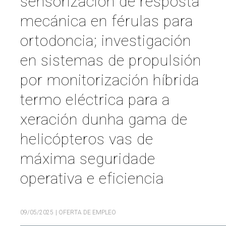
sensorización de resposta
mecánica en férulas para
Buscar
Twitter
Instagram
Youtube
Linkedin
BUSCAR
Search
GL
EN
por:
ortodoncia; investigación
en sistemas de propulsión
por monitorización híbrida
termo eléctrica para a
xeración dunha gama de
helicópteros vas de
máxima seguridade
operativa e eficiencia
09/05/2025
| OFERTA DE EMPLEO