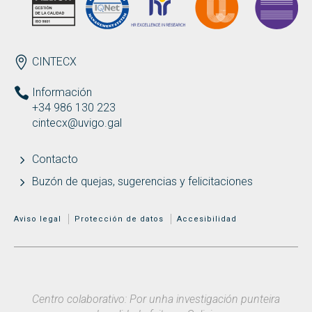
ENDEREZO ES
CINTECX
Información
+34 986 130 223
cintecx@uvigo.gal
Contacto
Buzón de quejas, sugerencias y felicitaciones
MENÚ ADICIONAL
Aviso legal
Protección de datos
Accesibilidad
Centro colaborativo: Por unha investigación punteira