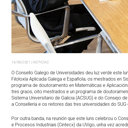
14/06/2021
| NOTICIAS
O Consello Galego de Universidades deu luz verde este lun
Filoloxía Aplicada Galega e Española; os mestrados en S
programa de doutoramento en Matemáticas e Aplicacións (c
tres graos, oito mestrados e un programa de doutoramento
Sistema Universitario de Galicia (ACSUG) e do Consejo de
a Consellería e os reitores das tres universidades do SU
Por outra banda, na reunión que este luns celebrou o Con
e Procesos Industriais (Cintecx) da UVigo, unha vez acre