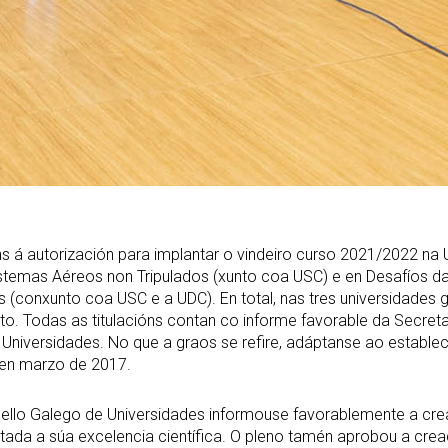
s á autorización para implantar o vindeiro curso 2021/2022 na U
istemas Aéreos non Tripulados (xunto coa USC) e en Desafíos da
onxunto coa USC e a UDC). En total, nas tres universidades ga
. Todas as titulacións contan co informe favorable da Secretar
 Universidades. No que a graos se refire, adáptanse ao estable
G en marzo de 2017.
sello Galego de Universidades informouse favorablemente a crea
ditada a súa excelencia científica. O pleno tamén aprobou a cr