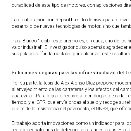
durabilidad de este tipo de motores, con aplicaciones dir
La colaboración con Repsol ha sido decisiva para convert
desarrollo de nuevas tecnologías de motor, sino que tambi
Para Blanco “recibir este premio es, sin duda, uno de los 
valor industrial”. El investigador quiso además agradec
sus palabras, “fundamentales para alcanzar este resultado
Soluciones seguras para las infraestructuras del t
Por su parte, la tesis de Alex Alonso Díaz propone modern
al envejecimiento de las carreteras y los efectos del cam
aparezcan. Para lograrlo recurre a tecnologías de radar: el
tiempo, y el GPR, que envía ondas al suelo y recoge su r
que mide la resistencia del pavimento, el GNSS, que ofrece
El trabajo aporta innovaciones como un indicador para local
reconocer patrones de deterioro en grandes áreas. En con