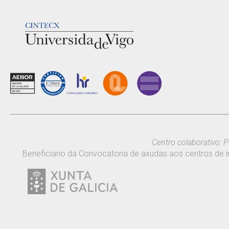
LOGOTIPO
Centro colaborativo: P
Beneficiario da Convocatoria de axudas aos centros de i