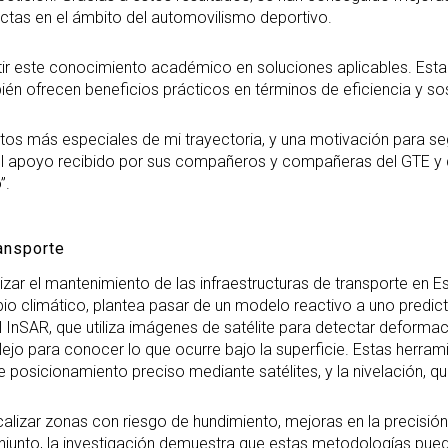
ectas en el ámbito del automovilismo deportivo.
ir este conocimiento académico en soluciones aplicables. Esta 
én ofrecen beneficios prácticos en términos de eficiencia y sos
hitos más especiales de mi trayectoria, y una motivación para seg
er el apoyo recibido por sus compañeros y compañeras del GTE y
”.
ransporte
izar el mantenimiento de las infraestructuras de transporte en 
bio climático, plantea pasar de un modelo reactivo a uno predic
 InSAR, que utiliza imágenes de satélite para detectar deformacio
eflejo para conocer lo que ocurre bajo la superficie. Estas he
 posicionamiento preciso mediante satélites, y la nivelación, que
izar zonas con riesgo de hundimiento, mejoras en la precisión de
junto, la investigación demuestra que estas metodologías pued