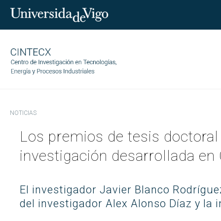
NOTICIAS
CINTECX
Los premios de tesis doctoral
Investigación
Quienes somos
investigación desarrollada e
Transferencia
Gobernanza
Áreas de investigación
Equipo
Servicios
CINTECX Annual Challenge
Socios tecnológicos
El investigador Javier Blanco Rodríguez
Indicadores
Publicaciones
Ciencia y sociedad
Contratos con empresas
del investigador Alex Alonso Díaz y l
Transparencia
Instalaciones
Proyectos
Patentes
Trabaja con nosotros