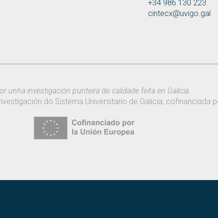
+34 986 130 223
cintecx@uvigo.gal
or unha investigación punteira de calidade feita en Galicia.
nvestigación do Sistema Universitario de Galicia, cofinanciada