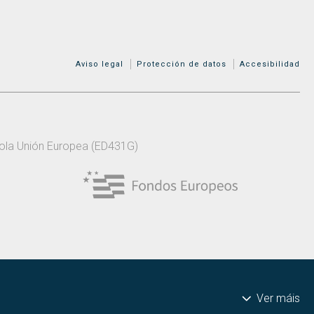
MENÚ ADICIONAL
Aviso legal
Protección de datos
Accesibilidad
 pola Unión Europea (ED431G)
Ver máis