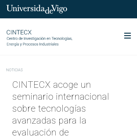
Men
CINTECX
NOTICIAS
Investigación
CINTECX acoge un
Transferencia
Servicios
seminario internacional
Ciencia y sociedad
sobre tecnologías
Comunicación
avanzadas para la
Igualdad
evaluación de