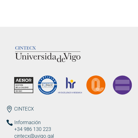
LOGOTIPO
ENDEREZO ES
CINTECX
Información
+34 986 130 223
cintecx@uvigo.gal