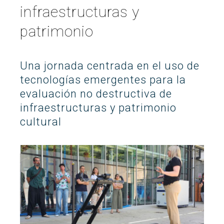
infraestructuras y
Buscar
Twitter
Instagram
Youtube
Linkedin
BUSCAR
Search
patrimonio
GL
EN
por:
Una jornada centrada en el uso de
tecnologías emergentes para la
evaluación no destructiva de
infraestructuras y patrimonio
cultural