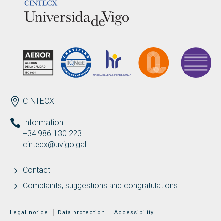
ENDEREZO EN
CINTECX
Information
+34 986 130 223
cintecx@uvigo.gal
Contact
Complaints, suggestions and congratulations
MENÚ ADICIONAL
Legal notice
Data protection
Accessibility