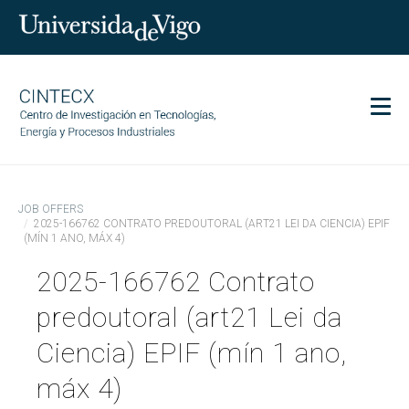
Men
CINTECX
JOB OFFERS
Research
2025-166762 CONTRATO PREDOUTORAL (ART21 LEI DA CIENCIA) EPIF
(MÍN 1 ANO, MÁX 4)
Transfer
2025-166762 Contrato
Services
Science and society
predoutoral (art21 Lei da
Communication
Ciencia) EPIF (mín 1 ano,
Equality
máx 4)