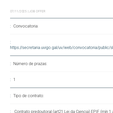
Search
Twitter
Instagram
Youtube
Linkedin
SEARCH
07/11/2025
| JOB OFFER
Search
GL
ES
for:
Convocatoria:
https://secretaria.uvigo.gal/uv/web/convocatoria/public
Número de prazas:
1
Tipo de contrato:
Contrato predoutoral (art21 Lei da Ciencia) EPIF (mín 1