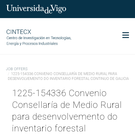
Men
CINTECX
JOB OFFERS
Research
1225-154336 CONVENIO CONSELLARÍA DE MEDIO RURAL PARA
DESENVOLVEMENTO DO INVENTARIO FORESTAL CONTINUO DE GALICIA
Transfer
1225-154336 Convenio
Services
Science and society
Consellaría de Medio Rural
Communication
para desenvolvemento do
Equality
inventario forestal