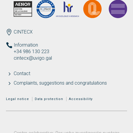
ENDEREZO EN
CINTECX
Information
+34 986 130 223
cintecx@uvigo.gal
Contact
Complaints, suggestions and congratulations
MENÚ ADICIONAL
Legal notice
Data protection
Accessibility