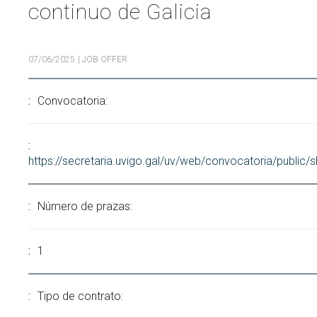
continuo de Galicia
Search
Twitter
Instagram
Youtube
Linkedin
SEARCH
Search
GL
ES
for:
07/06/2025
| JOB OFFER
Convocatoria:
https://secretaria.uvigo.gal/uv/web/convocatoria/public
Número de prazas:
1
Tipo de contrato: