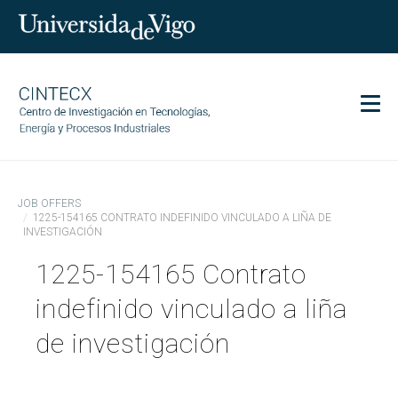
Men
CINTECX
JOB OFFERS
Research
1225-154165 CONTRATO INDEFINIDO VINCULADO A LIÑA DE
INVESTIGACIÓN
Transfer
1225-154165 Contrato
Services
Science and society
indefinido vinculado a liña
Communication
de investigación
Equality