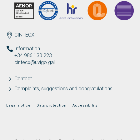
ENDEREZO EN
CINTECX
Information
+34 986 130 223
cintecx@uvigo.gal
Contact
Complaints, suggestions and congratulations
MENÚ ADICIONAL
Legal notice
Data protection
Accessibility