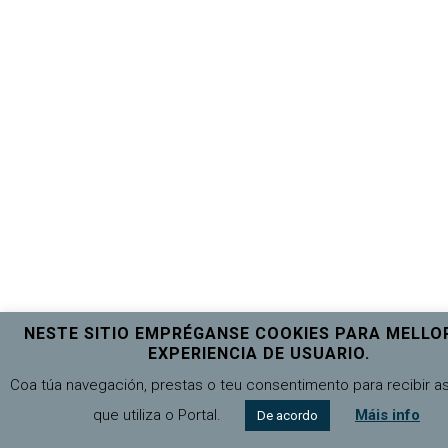
NESTE SITIO EMPRÉGANSE COOKIES PARA MELLO
EXPERIENCIA DE USUARIO.
Coa túa navegación, prestas o teu consentimento para recibir a
que utiliza o Portal.
Máis info
De acordo