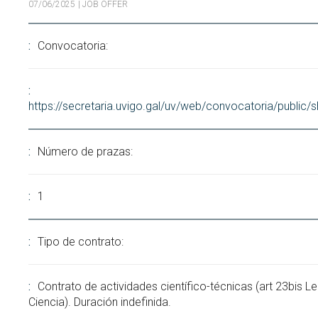
07/06/2025
| JOB OFFER
Search
Twitter
Instagram
Youtube
Linkedin
SEARCH
Search
GL
ES
for:
Convocatoria:
https://secretaria.uvigo.gal/uv/web/convocatoria/public
Número de prazas:
1
Tipo de contrato:
Contrato de actividades científico-técnicas (art 23bis Le
Ciencia). Duración indefinida.