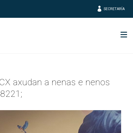
SECRETARÍA
Men
ECX axudan a nenas e nenos
#8221;