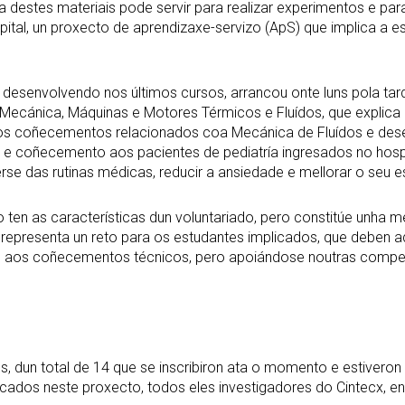
ra destes materiais pode servir para realizar experimentos e pa
spital, un proxecto de aprendizaxe-servizo (ApS) que implica a
vén desenvolvendo nos últimos cursos, arrancou onte luns pola ta
ecánica, Máquinas e Motores Térmicos e Fluídos, que explica q
os coñecementos relacionados coa Mecánica de Fluídos e desen
n e coñecemento aos pacientes de pediatría ingresados no hos
aerse das rutinas médicas, reducir a ansiedade e mellorar o seu 
 ten as características dun voluntariado, pero constitúe unha 
, representa un reto para os estudantes implicados, que deben a
ase aos coñecementos técnicos, pero apoiándose noutras compe
pos, dun total de 14 que se inscribiron ata o momento e estive
icados neste proxecto, todos eles investigadores do Cintecx, en