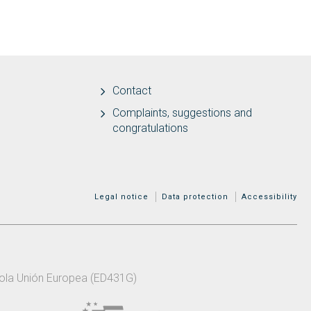
Contact
Complaints, suggestions and
congratulations
MENÚ ADICIONAL
Legal notice
Data protection
Accessibility
 pola Unión Europea (ED431G)