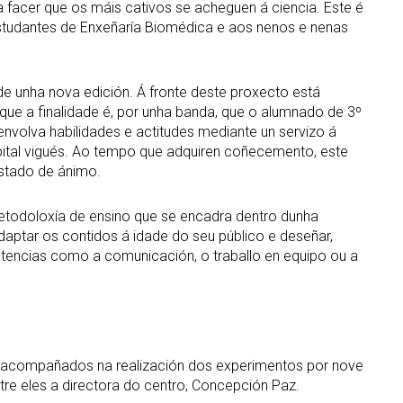
ra facer que os máis cativos se acheguen á ciencia. Este é
 estudantes de Enxeñaría Biomédica e aos nenos e nenas
rde unha nova edición. Á fronte deste proxecto está
ue a finalidade é, por unha banda, que o alumnado de 3º
volva habilidades e actitudes mediante un servizo á
pital vigués. Ao tempo que adquiren coñecemento, este
estado de ánimo.
metodoloxía de ensino que se encadra dentro dunha
daptar os contidos á idade do seu público e deseñar,
tencias como a comunicación, o traballo en equipo ou a
ron acompañados na realización dos experimentos por nove
tre eles a directora do centro, Concepción Paz.