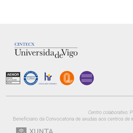
LOGOTIPO
Centro colaborativo: P
Beneficiario da Convocatoria de axudas aos centros de i