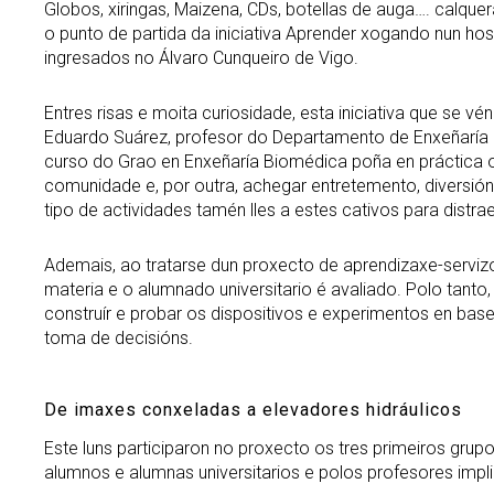
Globos, xiringas, Maizena, CDs, botellas de auga…. calque
o punto de partida da iniciativa Aprender xogando nun ho
ingresados no Álvaro Cunqueiro de Vigo.
Entres risas e moita curiosidade, esta iniciativa que se 
Eduardo Suárez, profesor do Departamento de Enxeñaría M
curso do Grao en Enxeñaría Biomédica poña en práctica 
comunidade e, por outra, achegar entretemento, diversió
tipo de actividades tamén lles a estes cativos para distr
Ademais, ao tratarse dun proxecto de aprendizaxe-servizo
materia e o alumnado universitario é avaliado. Polo tanto
construír e probar os dispositivos e experimentos en b
toma de decisións.
De imaxes conxeladas a elevadores hidráulicos
Este luns participaron no proxecto os tres primeiros gru
alumnos e alumnas universitarios e polos profesores impl